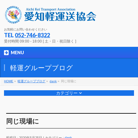
お気軽にお問い合わせください
TEL
052-746-8322
受付時間 09:00 - 18:00 [ 土・日・祝日除く ]
MENU
軽運グループブログ
HOME
»
軽運グループブログ
»
dank
»
同じ現場に
カテゴリー
同じ現場に
投稿日 : 2020年5月25日
カテゴリー :
dank