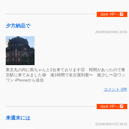
dank HPへ
夕方納品で
2020年06月09日 20:55
東京丸の内に島ちゃんと2台来ております😊 時間があったので東
京駅に来てみました😅 後1時間で名古屋到着〜 後少し〜😉ワン
ワン iPhoneから送信
コメント 0件
dank HPへ
来週末には
2020年06月07日 09:52