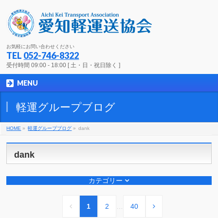
お気軽にお問い合わせください
TEL
052-746-8322
受付時間 09:00 - 18:00 [ 土・日・祝日除く ]
MENU
軽運グループブログ
HOME
»
軽運グループブログ
»
dank
dank
カテゴリー
1
2
…
40