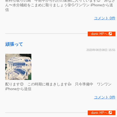
材料引取りの為 午前中から代行の業務に入っています😊 みなさ
ん〜水分補給をこまめに取りましょう😵💦ワンワン iPhoneから送
信
コメント 0件
dank HPへ
頑張って
2020年08月08日 15:51
配ります😊 この時期に種まきします👍 只今準備中 ワンワン
iPhoneから送信
コメント 0件
dank HPへ