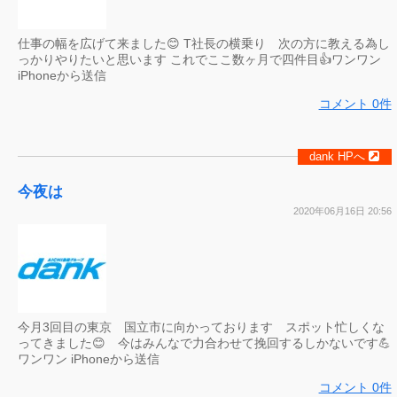
仕事の幅を広げて来ました😊 T社長の横乗り 次の方に教える為し
っかりやりたいと思います これでここ数ヶ月で四件目👍ワンワン
iPhoneから送信
コメント 0件
dank HPへ
今夜は
2020年06月16日 20:56
今月3回目の東京 国立市に向かっております スポット忙しくな
ってきました😊 今はみんなで力合わせて挽回するしかないです💪
ワンワン iPhoneから送信
コメント 0件