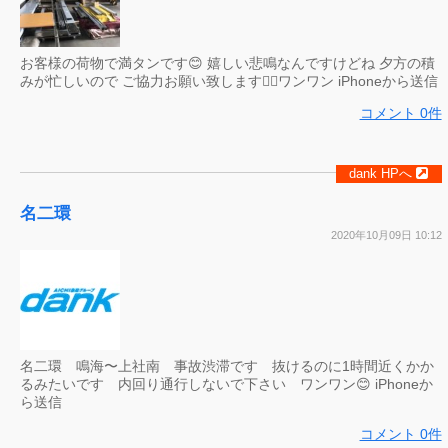
お客様の荷物で満タンです😊 嬉しい悲鳴なんですけどね 夕方の積
みが忙しいので ご協力お願い致します🙇‍♀️ワンワン iPhoneから送信
コメント 0件
dank HPへ
名二環
2020年10月09日 10:12
名二環 鳴海〜上社南 事故渋滞です 抜けるのに1時間近くかか
るみたいです 内回り通行しないで下さい ワンワン😊 iPhoneか
ら送信
コメント 0件