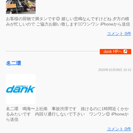
お客様の荷物で満タンです😊 嬉しい悲鳴なんですけどね 夕方の積
みが忙しいので ご協力お願い致します🙇‍♀️ワンワン iPhoneから送信
コメント 0件
dank HPへ
名二環
2020年10月09日 10:12
名二環 鳴海〜上社南 事故渋滞です 抜けるのに1時間近くかか
るみたいです 内回り通行しないで下さい ワンワン😊 iPhoneか
ら送信
コメント 0件