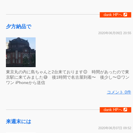
dank HPへ
夕方納品で
2020年06月09日 20:55
東京丸の内に島ちゃんと2台来ております😊 時間があったので東
京駅に来てみました😅 後1時間で名古屋到着〜 後少し〜😉ワン
ワン iPhoneから送信
コメント 0件
dank HPへ
来週末には
2020年06月07日 09:52