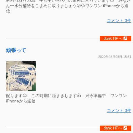
材料引取りの為 午前中から代行の業務に入っています😊 みなさ
ん〜水分補給をこまめに取りましょう😵💦ワンワン iPhoneから送
信
コメント 0件
dank HPへ
頑張って
2020年08月08日 15:51
配ります😊 この時期に種まきします👍 只今準備中 ワンワン
iPhoneから送信
コメント 0件
dank HPへ