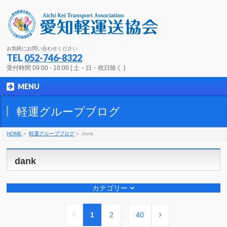
お気軽にお問い合わせください
TEL
052-746-8322
受付時間 09:00 - 18:00 [ 土・日・祝日除く ]
MENU
軽運グループブログ
HOME
»
軽運グループブログ
»
dank
dank
カテゴリー
1
2
…
40