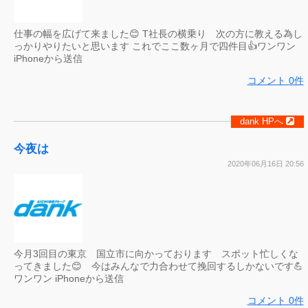
仕事の幅を広げて来ました😊 T社長の横乗り 次の方に教える為し
っかりやりたいと思います これでここ数ヶ月で四件目👍ワンワン
iPhoneから送信
コメント 0件
dank HPへ
今夜は
2020年06月16日 20:56
今月3回目の東京 国立市に向かっております スポット忙しくな
ってきました😊 今はみんなで力合わせて挽回するしかないです💪
ワンワン iPhoneから送信
コメント 0件