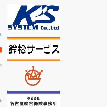
件
40
件