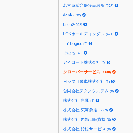
名古屋総合保険事務所
(278)
dank
(592)
Lite
(24092)
LOKホールディングス
(471)
T.Y Logics
(0)
その他
(46)
アイロード株式会社
(0)
クローバーサービス
(1400)
ヨシダ自動車株式会社
(1)
合同会社テクノシステム
(0)
株式会社 急運
(1)
株式会社 東海急走
(5069)
株式会社 西部日軽貨物
(0)
株式会社 鈴松サービス
(0)