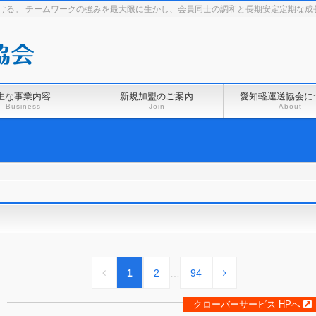
続ける。 チームワークの強みを最大限に生かし、会員同士の調和と長期安定定期な成
主な事業内容
新規加盟のご案内
愛知軽運送協会に
Business
Join
About
1
2
…
94
クローバーサービス HPへ